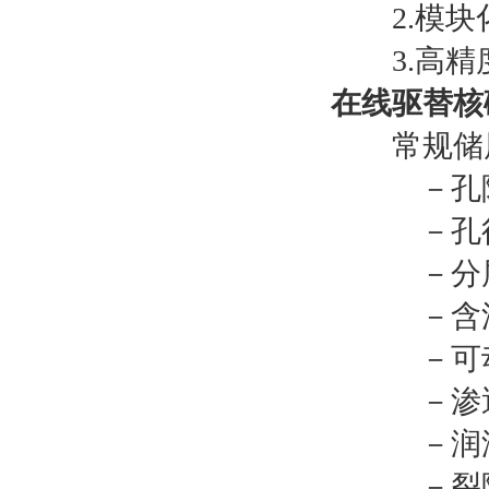
2.模块化
3.高精
在线驱替核
常规储层
－孔隙
－孔径
－分层
－含油
－可动
－渗透
－润湿
－裂隙