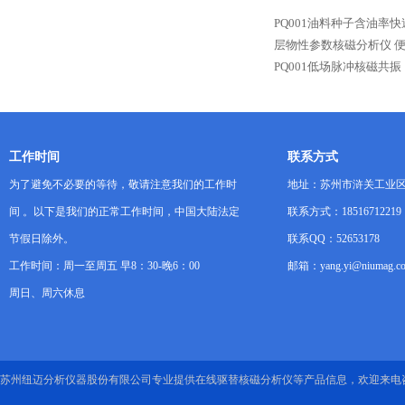
PQ001油料种子含油率
层物性参数核磁分析仪
PQ001低场脉冲核磁共振（
工作时间
联系方式
为了避免不必要的等待，敬请注意我们的工作时
地址：苏州市浒关工业区
间 。以下是我们的正常工作时间，中国大陆法定
联系方式：18516712219
节假日除外。
联系QQ：52653178
工作时间：周一至周五 早8：30-晚6：00
邮箱：yang.yi@niumag.c
周日、周六休息
苏州纽迈分析仪器股份有限公司专业提供在线驱替核磁分析仪等产品信息，欢迎来电