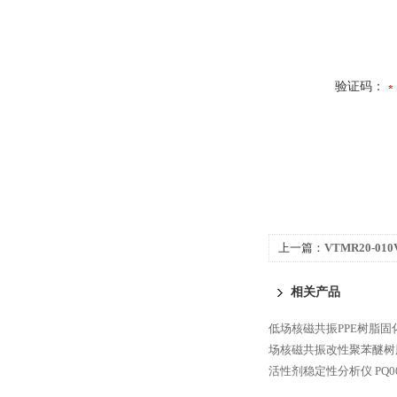
验证码：
上一篇：
VTMR20-01
联度测试仪
相关产品
低场核磁共振PPE树脂固
场核磁共振改性聚苯醚树
活性剂稳定性分析仪
PQ