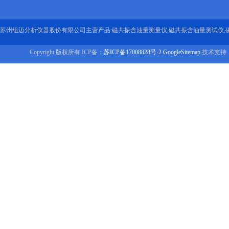
苏州纽迈分析仪器股份有限公司主营产品:磁共振含油量测量仪,磁共振含油量测试仪,
Copyright 版权所有 ICP备：
苏ICP备17008828号-2
GoogleSitemap
技术支持