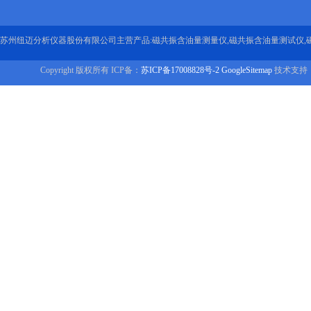
苏州纽迈分析仪器股份有限公司主营产品:磁共振含油量测量仪,磁共振含油量测试仪,
Copyright 版权所有 ICP备：
苏ICP备17008828号-2
GoogleSitemap
技术支持