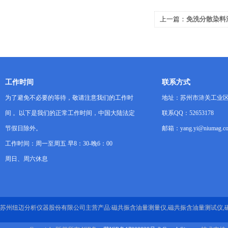
上一篇：
免洗分散染料
共振3分钟看透“水分”
工作时间
联系方式
为了避免不必要的等待，敬请注意我们的工作时
地址：苏州市浒关工业区
间 。以下是我们的正常工作时间，中国大陆法定
联系QQ：52653178
节假日除外。
邮箱：yang.yi@niumag.c
工作时间：周一至周五 早8：30-晚6：00
周日、周六休息
苏州纽迈分析仪器股份有限公司主营产品:磁共振含油量测量仪,磁共振含油量测试仪,