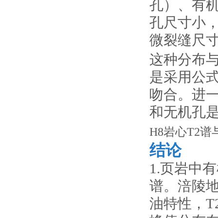
孔）、有
孔尺寸小
微裂缝尺
这种分布与
是采用公
吻合。进
和无机孔
H8岩心T2
结论
1.页岩中
谱。涪陵
油特性，T