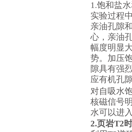
1.饱和盐
实验过程
亲油孔隙和
心，亲油孔
幅度明显
势。加压
隙具有强
应有机孔
对自吸水饱
核磁信号
水可以进
2.页岩T