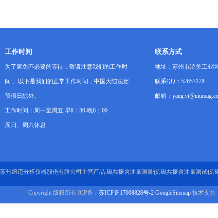
能研究
工作时间
联系方式
为了避免不必要的等待，敬请注意我们的工作时
地址：苏州市浒关工业区
间 。以下是我们的正常工作时间，中国大陆法定
联系QQ：52653178
节假日除外。
邮箱：yang.yi@niumag.c
工作时间：周一至周五 早8：30-晚6：00
周日、周六休息
苏州纽迈分析仪器股份有限公司主营产品:磁共振含油量测量仪,磁共振含油量测试仪,
Copyright 版权所有 ICP备：
苏ICP备17008828号-2
GoogleSitemap
技术支持