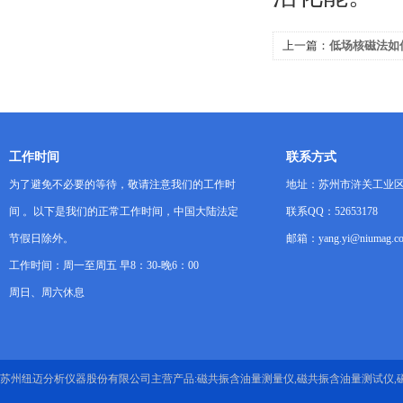
上一篇：
低场核磁法如
的影响
工作时间
联系方式
为了避免不必要的等待，敬请注意我们的工作时
地址：苏州市浒关工业区
间 。以下是我们的正常工作时间，中国大陆法定
联系QQ：52653178
节假日除外。
邮箱：yang.yi@niumag.c
工作时间：周一至周五 早8：30-晚6：00
周日、周六休息
苏州纽迈分析仪器股份有限公司主营产品:磁共振含油量测量仪,磁共振含油量测试仪,