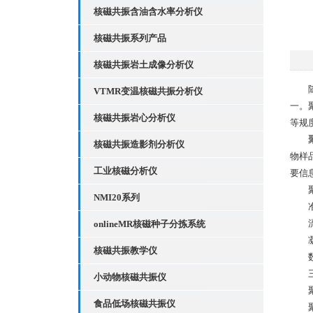
核磁共振含油含水率分析仪
核磁共振系列产品
核磁共振岩土成像分析仪
随着
VTMR变温核磁共振分析仪
一。
核磁共振岩心分析仪
等规
核磁共振造影剂分析仪
物样
工业核磁分析仪
要信
聚合
NMI20系列
准备
流体
onlineMR核磁种子分拣系统
凝胶
核磁共振教学仪
数据
三、
小动物核磁共振仪
聚合
食品低场核磁共振仪
聚合