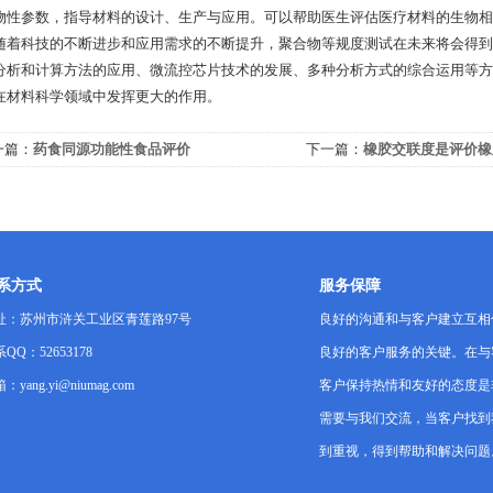
物性参数，指导材料的设计、生产与应用。可以帮助医生评估医疗材料的生物相
科技的不断进步和应用需求的不断提升，聚合物等规度测试在未来将会得到
分析和计算方法的应用、微流控芯片技术的发展、多种分析方式的综合运用等方
在材料科学领域中发挥更大的作用。
一篇：
药食同源功能性食品评价
下一篇：
橡胶交联度是评价橡
之一
系方式
服务保障
址：苏州市浒关工业区青莲路97号
良好的沟通和与客户建立互相
QQ：52653178
良好的客户服务的关键。在与
：yang.yi@niumag.com
客户保持热情和友好的态度是
需要与我们交流，当客户找到
到重视，得到帮助和解决问题