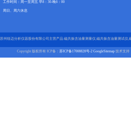
工作时间：周一至周五 早8：30-晚6：00
周日、周六休息
苏州纽迈分析仪器股份有限公司主营产品:磁共振含油量测量仪,磁共振含油量测试仪,
Copyright 版权所有 ICP备：
苏ICP备17008828号-2
GoogleSitemap
技术支持