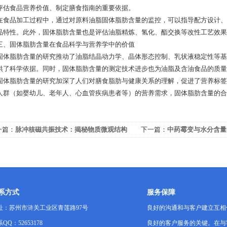
评估食品营养价值、制定膳食指南的重要依据。
品加工过程中，通过对原料油脂固体脂肪含量的监控，可以指导配方设计、
品特性。此外，固体脂肪含量也是评估油脂精炼、氢化、酯交换等改性工艺效果
固体脂肪含量在食品科学与营养学中的价值
脂肪含量的研究推动了油脂结晶动力学、晶体形态控制、乳状液稳定性等基
供了科学依据。同时，固体脂肪含量的测定技术进步也为油脂及含油食品的质量
脂肪含量的研究加深了人们对膳食脂肪与健康关系的理解，促进了营养标签制
人群（如婴幼儿、老年人、心血管疾病患者等）的营养需求，固体脂肪含量的合
一篇：
脉冲核磁共振技术：揭秘物质微观结构
下一篇：
中药霉变与水分含量
有力工具
系方式
服务保障
址：苏州市浒关工业区青莲路97号
良好的沟通和与客户建立互相
QQ：52653178
良好的客户服务的关键。在与