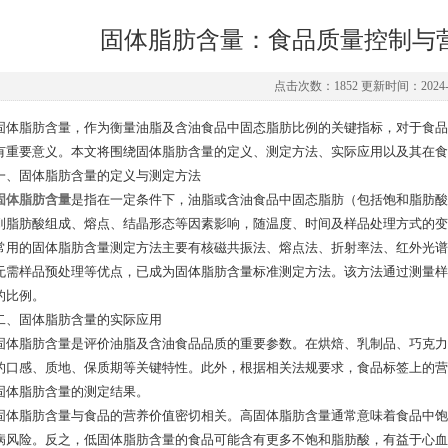
固体脂肪含量：食品质量控制与
点击次数：1852 更新时间：2024-0
脂肪含量，作为衡量油脂及含油食品中固态脂肪比例的关键指标，对于食品
有重要意义。本文将围绕固体脂肪含量的定义、测定方法、实际应用以及其在食
固体脂肪含量的定义与测定方法
固体脂肪含量
是指在一定条件下，油脂或含油食品中固态脂肪（包括饱和脂肪酸
到脂肪酸组成、熔点、结晶形态等因素影响，随温度、时间及样品处理方式的变
的固体脂肪含量测定方法主要有核磁共振法、熔点法、折射率法、红外光谱
无需样品预处理等优点，已成为固体脂肪含量标准测定方法。该方法通过测量样
的比例。
固体脂肪含量的实际应用
脂肪含量是评价油脂及含油食品品质的重要参数。在烘焙、乳制品、巧克力
的口感、质地、保质期等关键特性。此外，根据相关法规要求，食品标签上的营
固体脂肪含量的测定结果。
脂肪含量与食品的营养价值密切相关。高固体脂肪含量通常意味着食品中饱
病风险。反之，低固体脂肪含量的食品可能含有更多不饱和脂肪酸，有益于心血