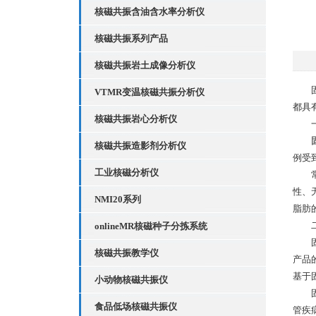
核磁共振含油含水率分析仪
核磁共振系列产品
核磁共振岩土成像分析仪
固体
VTMR变温核磁共振分析仪
都具
核磁共振岩心分析仪
一、
核磁共振造影剂分析仪
例受
工业核磁分析仪
常用
性、
NMI20系列
脂肪
二、
onlineMR核磁种子分拣系统
固体
核磁共振教学仪
产品
基于
小动物核磁共振仪
固体
食品低场核磁共振仪
管疾