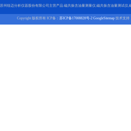
苏州纽迈分析仪器股份有限公司主营产品:磁共振含油量测量仪,磁共振含油量测试仪,
Copyright 版权所有 ICP备：
苏ICP备17008828号-2
GoogleSitemap
技术支持