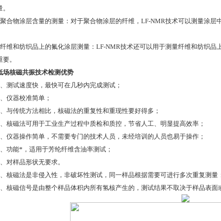
量。
l 聚合物涂层含量的测量：对于聚合物涂层的纤维，LF-NMR技术可以测量涂
。
l 纤维和纺织品上的氟化涂层测量：LF-NMR技术还可以用于测量纤维和纺织
重要。
低场核磁共振技术检测优势
1、测试速度快，最快可在几秒内完成测试；
2、仪器校准简单；
3、与传统方法相比，核磁法的重复性和重现性要好得多；
4、核磁法可用于工业生产过程中质检和质控，节省人工、明显提高效率；
5、仪器操作简单，不需要专门的技术人员，未经培训的人员也易于操作；
6、功能*，适用于芳纶纤维含油率测试；
7、对样品形状无要求。
8、核磁法是非侵入性，非破坏性测试，同一样品根据需要可进行多次重复测量
9、核磁信号是由整个样品体积内所有氢核产生的，测试结果不取决于样品表面