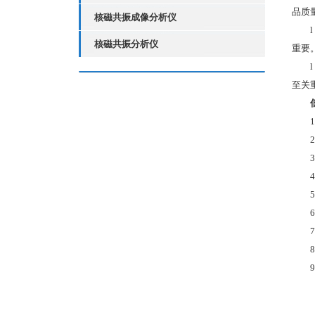
品质
核磁共振成像分析仪
核磁共振分析仪
重要
至关