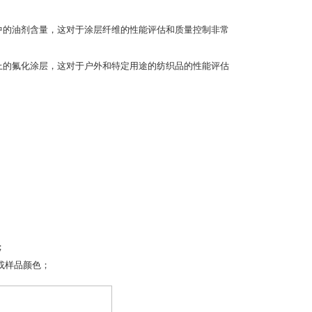
层中的油剂含量，这对于涂层纤维的性能评估和质量控制非常
品上的氟化涂层，这对于户外和特定用途的纺织品的性能评估
；
或样品颜色；