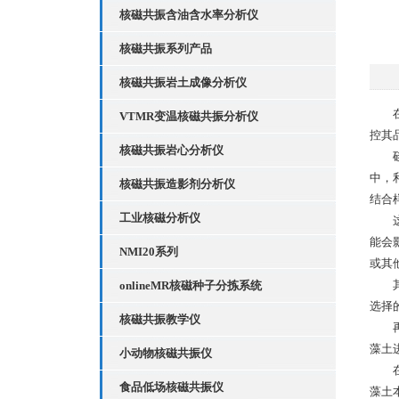
核磁共振含油含水率分析仪
核磁共振系列产品
核磁共振岩土成像分析仪
在众
VTMR变温核磁共振分析仪
控其
核磁共振岩心分析仪
中，
核磁共振造影剂分析仪
结合
工业核磁分析仪
这种
能会
NMI20系列
或其
其次
onlineMR核磁种子分拣系统
选择
核磁共振教学仪
再者
藻土
小动物核磁共振仪
在实
食品低场核磁共振仪
藻土