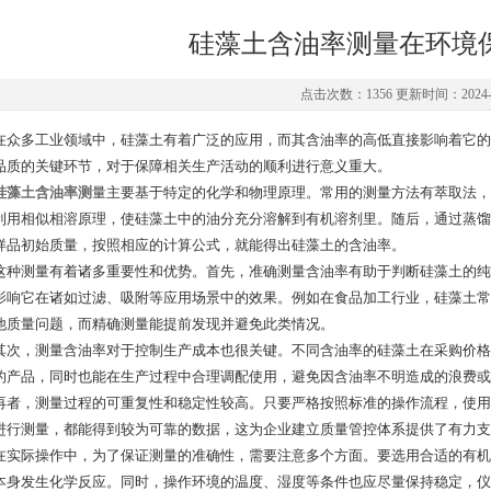
硅藻土含油率测量在环境
点击次数：1356 更新时间：2024-1
多工业领域中，硅藻土有着广泛的应用，而其含油率的高低直接影响着它的
品质的关键环节，对于保障相关生产活动的顺利进行意义重大。
硅藻土含油率测
量主要基于特定的化学和物理原理。常用的测量方法有萃取法，
利用相似相溶原理，使硅藻土中的油分充分溶解到有机溶剂里。随后，通过蒸馏
样品初始质量，按照相应的计算公式，就能得出硅藻土的含油率。
测量有着诸多重要性和优势。首先，准确测量含油率有助于判断硅藻土的纯
影响它在诸如过滤、吸附等应用场景中的效果。例如在食品加工行业，硅藻土常
他质量问题，而精确测量能提前发现并避免此类情况。
，测量含油率对于控制生产成本也很关键。不同含油率的硅藻土在采购价格
的产品，同时也能在生产过程中合理调配使用，避免因含油率不明造成的浪费或
，测量过程的可重复性和稳定性较高。只要严格按照标准的操作流程，使用
进行测量，都能得到较为可靠的数据，这为企业建立质量管控体系提供了有力支
际操作中，为了保证测量的准确性，需要注意多个方面。要选用合适的有机
本身发生化学反应。同时，操作环境的温度、湿度等条件也应尽量保持稳定，仪