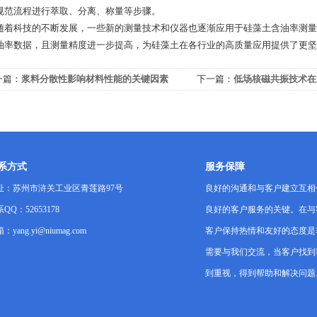
规范流程进行萃取、分离、称量等步骤。
科技的不断发展，一些新的测量技术和仪器也逐渐应用于硅藻土含油率测量
油率数据，且测量精度进一步提高，为硅藻土在各行业的高质量应用提供了更坚
一篇：
浆料分散性影响材料性能的关键因素
下一篇：
低场核磁共振技术在
的应用
系方式
服务保障
址：苏州市浒关工业区青莲路97号
良好的沟通和与客户建立互相
QQ：52653178
良好的客户服务的关键。在与
：yang.yi@niumag.com
客户保持热情和友好的态度是
需要与我们交流，当客户找到
到重视，得到帮助和解决问题