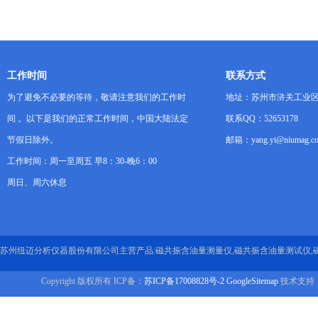
料分散性与润湿表面积
工作时间
联系方式
为了避免不必要的等待，敬请注意我们的工作时
地址：苏州市浒关工业区
间 。以下是我们的正常工作时间，中国大陆法定
联系QQ：52653178
节假日除外。
邮箱：yang.yi@niumag.c
工作时间：周一至周五 早8：30-晚6：00
周日、周六休息
苏州纽迈分析仪器股份有限公司主营产品:磁共振含油量测量仪,磁共振含油量测试仪,
Copyright 版权所有 ICP备：
苏ICP备17008828号-2
GoogleSitemap
技术支持