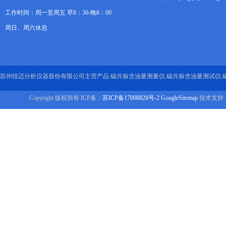
工作时间：周一至周五 早8：30-晚6：00
周日、周六休息
苏州纽迈分析仪器股份有限公司主营产品:磁共振含油量测量仪,磁共振含油量测试仪,
Copyright 版权所有 ICP备：
苏ICP备17008828号-2
GoogleSitemap
技术支持