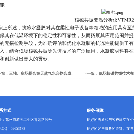
能。
核磁共振变温分析仪VTMR20
综上所述，抗冻水凝胶对其在柔性电子设备等领域的应用具有至
保其在低温环境下的稳定性和可靠性，从而拓展其应用范围并提
的无损检测手段，为准确评估和优化水凝胶的抗冻性能提供了有
入，结合低场核磁共振等先进技术的广泛应用，水凝胶材料将在
和创新做出更大的贡献。
一篇：
三轴、多场耦合在天然气水合物合成、
下一篇：
低场核磁共振技术在
解规律评价应用
征中的应用研究
系方式
服务保障
址：苏州市浒关工业区青莲路97号
良好的沟通和与客户建立互相
QQ：52653178
良好的客户服务的关键。在与