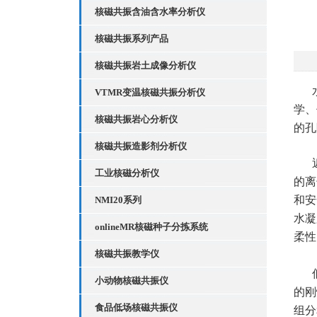
核磁共振含油含水率分析仪
核磁共振系列产品
核磁共振岩土成像分析仪
VTMR变温核磁共振分析仪
学、
核磁共振岩心分析仪
的孔
核磁共振造影剂分析仪
工业核磁分析仪
的离
和安
NMI20系列
水凝
onlineMR核磁种子分拣系统
柔性
核磁共振教学仪
小动物核磁共振仪
的刚
食品低场核磁共振仪
组分