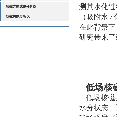
测其水化过
核磁共振成像分析仪
（吸附水 
核磁共振分析仪
在此背景下
研究带来了
低场核
低场核磁
水分状态、