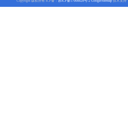
Copyright 版权所有 ICP备：
苏ICP备17008828号-2
GoogleSitemap
技术支持