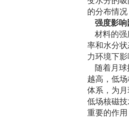
变水分的吸
的分布情况
强度影响
材料的强
率和水分状
力环境下影
随着月球
越高，低场
体系，为月
低场核磁技
重要的作用