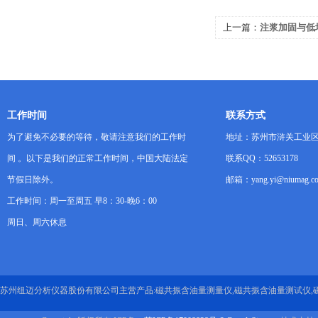
上一篇：
注浆加固与低
估地下工程防渗与加固
工作时间
联系方式
为了避免不必要的等待，敬请注意我们的工作时
地址：苏州市浒关工业区
间 。以下是我们的正常工作时间，中国大陆法定
联系QQ：52653178
节假日除外。
邮箱：yang.yi@niumag.c
工作时间：周一至周五 早8：30-晚6：00
周日、周六休息
苏州纽迈分析仪器股份有限公司主营产品:磁共振含油量测量仪,磁共振含油量测试仪,