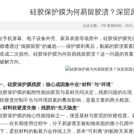
硅胶保护膜为何易留胶渍？深层
点击次数：798 更新时间：2025-1
在手机屏幕、电子设备外壳、家具表面等场景中，硅胶保护膜凭
都遭遇过“揭膜留胶"的尴尬——保护膜剥离后，黏腻的胶渍紧
造成二次损伤。硅胶保护膜为何容易残留胶渍？这一问题的答案
破解方向。
一、硅胶保护膜残胶：核心成因集中在“材料"与“环境"
硅胶保护膜的黏附性能由胶层与基材共同决定，残胶问题的出现
软硬度控制不当与环境因素的叠加影响，是最主要的两大根源。
1. 材料软硬度失衡：残胶的“先天隐患"
硅胶保护膜的核心性能指标之一，便是基材与胶层的软硬程度。
——在长期使用过程中，分子易渗透至被粘物表面的微小孔隙中
下，柔软材料的黏着力会持续上升，原本“可剥离"的黏附关系逐