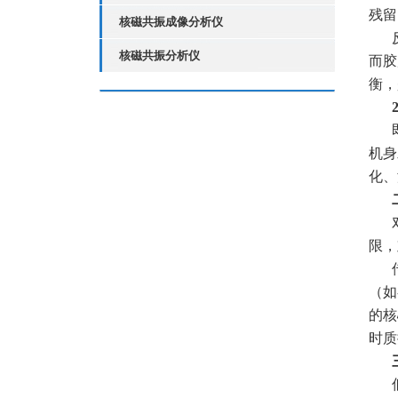
残留
核磁共振成像分析仪
核磁共振分析仪
而胶
衡，
机身
化、
限，
（如
的核
时质