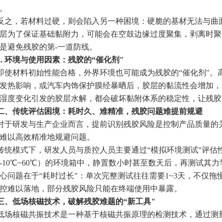
。
反之，若材料过硬，则会陷入另一种困境：硬脆的基材无法与曲面
层为了保证基础黏附力，可能会在空鼓边缘过度聚集，剥离时聚
是避免残胶的第-一道防线。
2. 环境与使用因素：残胶的“催化剂"
即使材料初始性能合格，外界环境也可能成为残胶的“催化剂"。
发热影响，或汽车内饰保护膜经暴晒后，胶层的黏流性会增加，
湿度变化引发的胶层水解，都会破坏黏附体系的稳定性，让残胶
二、传统评估困境：耗时久、难精准，残胶问题难提前规避
对于研发与生产企业而言，提前识别残胶风险是控制产品质量的
难以高效精准地规避问题。
传统模式下，研发人员与质控人员主要通过“模拟环境测试"评估
-10℃~60℃）的环境箱中，静置数小时甚至数天后，再测试
心问题在于“耗时过长"：单次完整测试往往需要1~3天，不仅
控难以落地，部分残胶风险只能在终端使用中暴露。
三、低场核磁技术，破解残胶难题的“新工具"
低场核磁共振技术是一种基于核磁共振原理的检测技术，通过测量