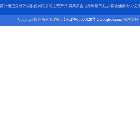
苏州纽迈分析仪器股份有限公司主营产品:磁共振含油量测量仪,磁共振含油量测试仪,
Copyright 版权所有 ICP备：
苏ICP备17008828号-2
GoogleSitemap
技术支持