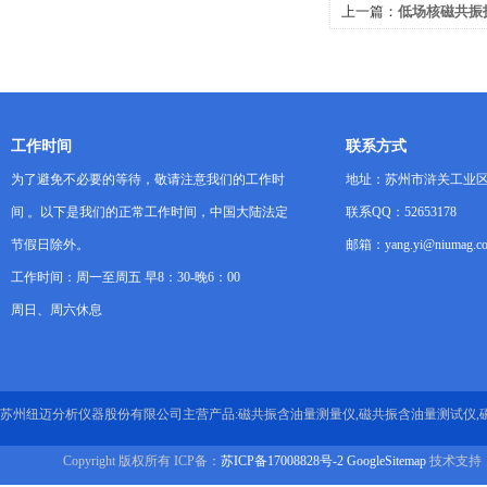
上一篇：
低场核磁共振
迁移机理的“显微眼”
工作时间
联系方式
为了避免不必要的等待，敬请注意我们的工作时
地址：苏州市浒关工业区
间 。以下是我们的正常工作时间，中国大陆法定
联系QQ：52653178
节假日除外。
邮箱：yang.yi@niumag.c
工作时间：周一至周五 早8：30-晚6：00
周日、周六休息
苏州纽迈分析仪器股份有限公司主营产品:磁共振含油量测量仪,磁共振含油量测试仪,
Copyright 版权所有 ICP备：
苏ICP备17008828号-2
GoogleSitemap
技术支持