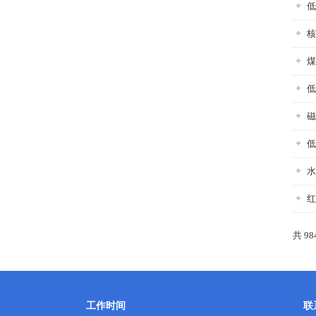
低
核
煤
低
磁
低
水
红
共 98
工作时间
联