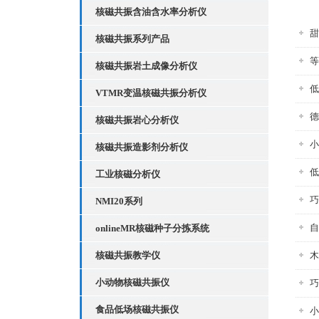
核磁共振含油含水率分析仪
甜
核磁共振系列产品
等
核磁共振岩土成像分析仪
低
VTMR变温核磁共振分析仪
德
核磁共振岩心分析仪
小
核磁共振造影剂分析仪
低
工业核磁分析仪
巧
NMI20系列
自
onlineMR核磁种子分拣系统
核磁共振教学仪
木
小动物核磁共振仪
巧
食品低场核磁共振仪
小