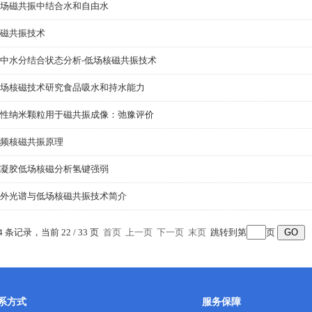
场磁共振中结合水和自由水
磁共振技术
中水分结合状态分析-低场核磁共振技术
场核磁技术研究食品吸水和持水能力
性纳米颗粒用于磁共振成像：弛豫评价
频核磁共振原理
凝胶低场核磁分析氢键强弱
外光谱与低场核磁共振技术简介
4 条记录，当前 22 / 33 页
首页
上一页
下一页
末页
跳转到第
页
系方式
服务保障