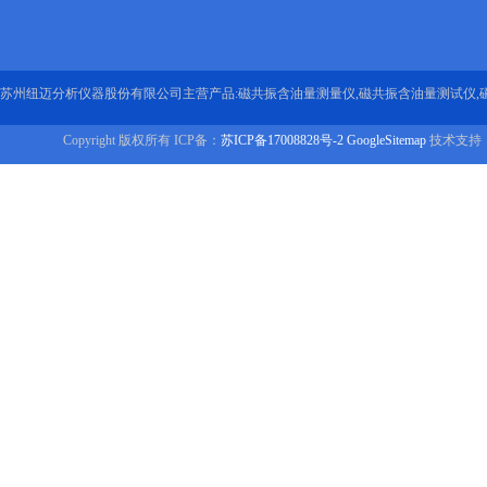
苏州纽迈分析仪器股份有限公司主营产品:磁共振含油量测量仪,磁共振含油量测试仪,
Copyright 版权所有 ICP备：
苏ICP备17008828号-2
GoogleSitemap
技术支持