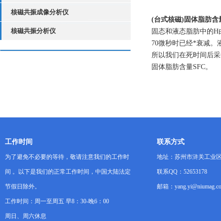
核磁共振成像分析仪
(台式核磁)固体脂肪含
核磁共振分析仪
固态和液态脂肪中的H
70微秒时已经*衰减
所以我们在死时间后采
固体脂肪含量SFC。
工作时间
联系方式
为了避免不必要的等待，敬请注意我们的工作时
地址：苏州市浒关工业区
间 。以下是我们的正常工作时间，中国大陆法定
联系QQ：52653178
节假日除外。
邮箱：yang.yi@niumag.c
工作时间：周一至周五 早8：30-晚6：00
周日、周六休息