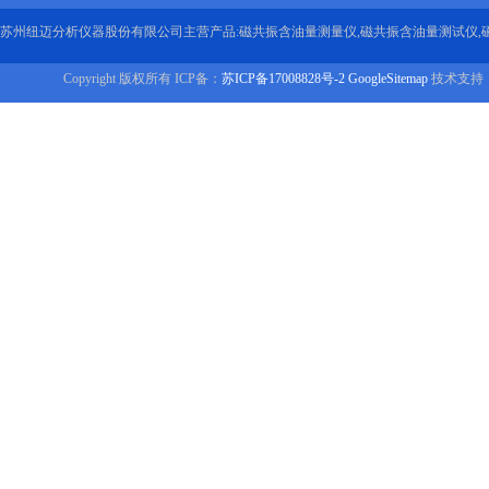
苏州纽迈分析仪器股份有限公司主营产品:磁共振含油量测量仪,磁共振含油量测试仪,
Copyright 版权所有 ICP备：
苏ICP备17008828号-2
GoogleSitemap
技术支持