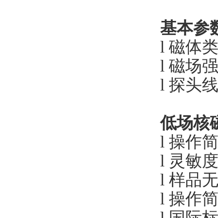
基本参
l 磁体
l 磁场强
l 探头线
低场核
l 操
l 灵
l 样
l 操
l 国际