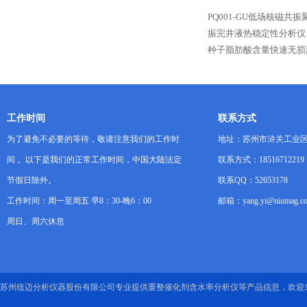
PQ001-GU低场核磁
振完井液热稳定性分析仪
种子脂肪酸含量快速无损
工作时间
联系方式
为了避免不必要的等待，敬请注意我们的工作时
地址：苏州市浒关工业区
间 。以下是我们的正常工作时间，中国大陆法定
联系方式：18516712219
节假日除外。
联系QQ：52653178
工作时间：周一至周五 早8：30-晚6：00
邮箱：yang.yi@niumag.c
周日、周六休息
苏州纽迈分析仪器股份有限公司专业提供重整催化剂含水率分析仪等产品信息，欢迎