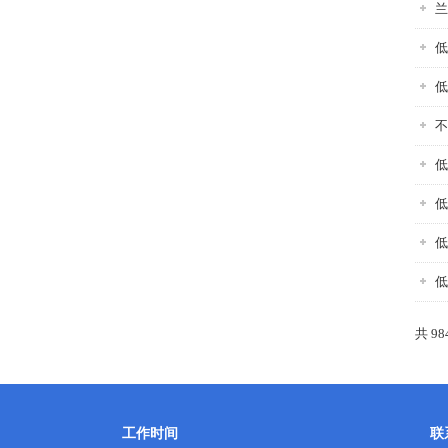
兰
低
低
不
低
低
低
低
共 98
工作时间
联