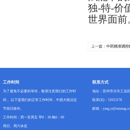
独-特-
世界面前
上一篇：
中药精准调控
磁揭示证候动物模型深
工作时间
联系方式
为了避免不必要的等待，敬请注意我们的工作时
地址：苏州市浒关工业区
间 。以下是我们的正常工作时间，中国大陆法定
联系QQ：52653178
节假日除外。
邮箱：yang.yi@niumag.c
工作时间：周一至周五 早8：30-晚6：00
周日、周六休息