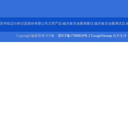
苏州纽迈分析仪器股份有限公司主营产品:磁共振含油量测量仪,磁共振含油量测试仪,
Copyright 版权所有 ICP备：
苏ICP备17008828号-2
GoogleSitemap
技术支持