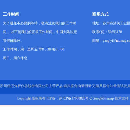
工作时间
联系方式
为了避免不必要的等待，敬请注意我们的工作时
地址：苏州市浒关工业区
间 。以下是我们的正常工作时间，中国大陆法定
联系QQ：52653178
节假日除外。
邮箱：yang.yi@niumag.c
工作时间：周一至周五 早8：30-晚6：00
周日、周六休息
苏州纽迈分析仪器股份有限公司主营产品:磁共振含油量测量仪,磁共振含油量测试仪,
Copyright 版权所有 ICP备：
苏ICP备17008828号-2
GoogleSitemap
技术支持