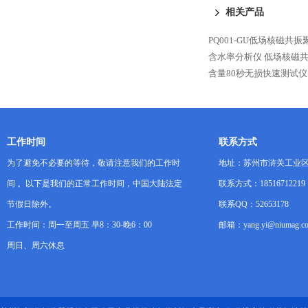
相关产品
PQ001-GU低场核磁
含水率分析仪
低场核磁
含量80秒无损快速测试仪
工作时间
联系方式
为了避免不必要的等待，敬请注意我们的工作时
地址：苏州市浒关工业区
间 。以下是我们的正常工作时间，中国大陆法定
联系方式：18516712219
节假日除外。
联系QQ：52653178
工作时间：周一至周五 早8：30-晚6：00
邮箱：yang.yi@niumag.c
周日、周六休息