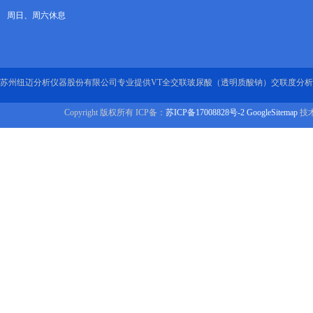
周日、周六休息
苏州纽迈分析仪器股份有限公司专业提供VT全交联玻尿酸（透明质酸钠）交联度分
Copyright 版权所有 ICP备：
苏ICP备17008828号-2
GoogleSitemap
技