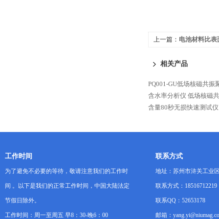
上一篇：
电池材料比表
相关产品
PQ001-GU低场核磁
含水率分析仪
低场核磁
含量80秒无损快速测试仪
工作时间
联系方式
为了避免不必要的等待，敬请注意我们的工作时
地址：苏州市浒关工业区
间 。以下是我们的正常工作时间，中国大陆法定
联系方式：18516712219
节假日除外。
联系QQ：52653178
工作时间：周一至周五 早8：30-晚6：00
邮箱：yang.yi@niumag.c