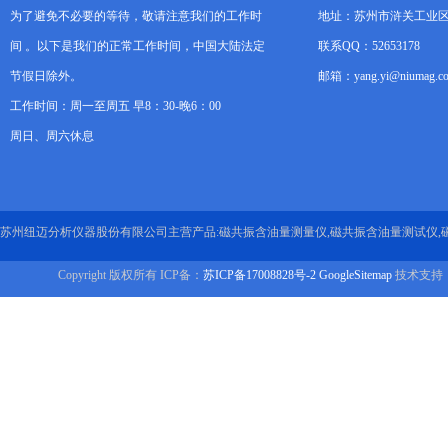
为了避免不必要的等待，敬请注意我们的工作时
地址：苏州市浒关工业区
间 。以下是我们的正常工作时间，中国大陆法定
联系QQ：52653178
节假日除外。
邮箱：yang.yi@niumag.c
工作时间：周一至周五 早8：30-晚6：00
周日、周六休息
苏州纽迈分析仪器股份有限公司主营产品:磁共振含油量测量仪,磁共振含油量测试仪,
Copyright 版权所有 ICP备：
苏ICP备17008828号-2
GoogleSitemap
技术支持